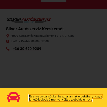
Silver Autószerviz Kecskemét
6000 Kecskemét Katona Zsigmond u. 34. 2. Kapu
Hétfő - Péntek: 08:00 - 17:00
+36 30 690 9289
Ez a weboldal sütiket használ annak érdekében, hogy a
lehető legjobb élményt nyújtsa weboldalunkon.