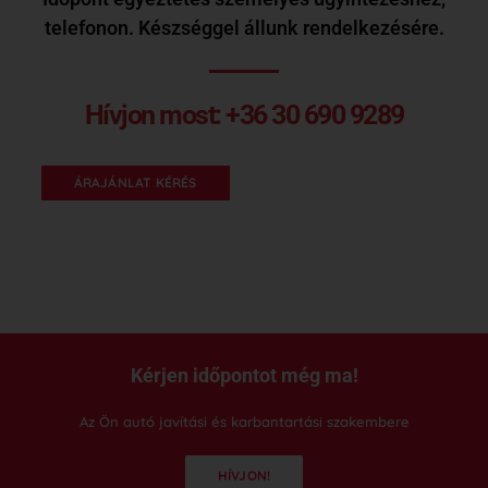
telefonon. Készséggel állunk rendelkezésére.
Hívjon most:
+36 30 690 9289
ÁRAJÁNLAT KÉRÉS
Kérjen időpontot még ma!
Az Ön autó javítási és karbantartási szakembere
HÍVJON!