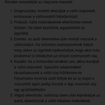
Röviden ismertetjük az olajcsere menetét:
Diagnosztika: mielőtt elkezdjük a váltó olajcserét,
kiolvassuk a váltóvezérlő hibatárolóját.
Próbaút: váltó működésének ellenőrzése menet
közben. Ha hibát észlelünk, egyeztetünk az
ügyféllel.
Emelés: az autó felemelése után mintát veszünk a
váltóolajból. Ha túlzottan szennyezettnek ítéljük
meg, akkor az ügyfelet tájékoztatjuk, hogy akár más
problémát is előidézhet az erősen szennyezett olaj.
Kezdés: ha a mintavétel rendben van, akkor kezdjük
a váltó olajcserét. Speciális adapterekkel
rácsatlakozunk a váltó olaj hűtőkörére és
folyamatos nyomás alatt töltjük be az új olajat a
visszatérő ágon pedig távozik a régi, használt olaj
egy gyűjtőedénybe.
Végső ellenőrzés: váltóolaj csere után kipróbáljuk az
autót, ellenőrizzük a váltó hibátlan működését.