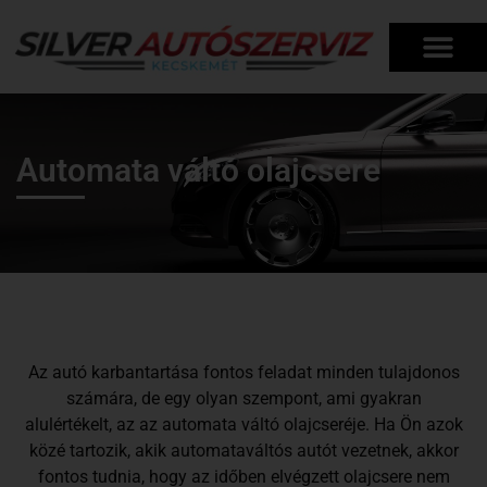
Automata váltó olajcsere
Az autó karbantartása fontos feladat minden tulajdonos
számára, de egy olyan szempont, ami gyakran
alulértékelt, az az automata váltó olajcseréje. Ha Ön azok
közé tartozik, akik automataváltós autót vezetnek, akkor
fontos tudnia, hogy az időben elvégzett olajcsere nem