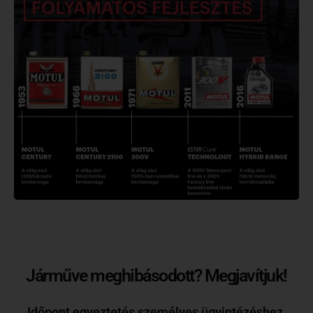
Járműve meghibásodott? Megjavítjuk!
Időpont egyeztetés személyes ügyintézéshez,